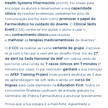
Health-Systems Pharmacists
(ASHP). Foi criado para
encorajar os alunos a desenvolver a sua
capacidade
clínica
de resolver problemas, verbalmente e/ou de
comunicação escrita, bem como
promover o papel do
Farmacêutico no cuidado do doente
. O
Clinical Skills
Event
(CSE) centra-se em ajudar o aluno a usar o
seu
conhecimento clinico
para resolver
e
melhorar
as
terapias medicamentosas
de doentes”.
O
II CCC
irá realizar-se numa
vertente de grupo
. Inscreve-
te já com o teu par e vem até ao desafio Final. No dia
27
de abril na Sede Nacional da ANF
em Lisboa, terás de
percorrer uma ronda de
7 casos clínicos em 7 minutos
(7
minutos por caso). O par vencedor
ganhará
a sua inscrição
no
APEF Training Project
onde poderá desfrutar de 3 dias
de aprendizagem de soft skills e ainda um
curso de
línguas
para cada elemento na
Education First
. Todos os
concorrente finalistas usufruem de entrada gratuita no
Seminário de Prática Farmacêutica a anunciar brevemente.
Prova que a tua equipa é a mais forte. Aguentarás a