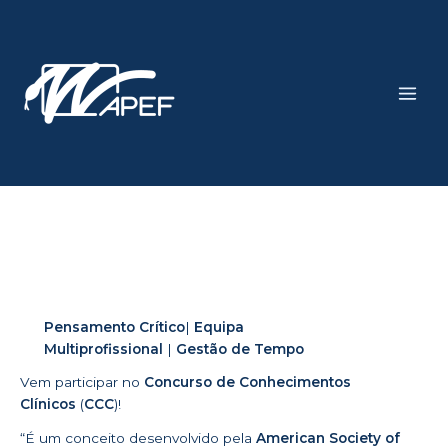
Skip
Main
to
Men
content
Pensamento Crítico
|
Equipa
Multiprofissional
|
Gestão de Tempo
Vem participar no
Concurso de Conhecimentos
Clínicos
(
CCC
)!
“É um conceito desenvolvido pela
American Society of