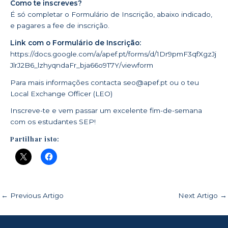
Como te inscreves?
É só completar o Formulário de Inscrição, abaixo indicado,
e pagares a fee de inscrição.
Link com o Formulário de Inscrição:
https://docs.google.com/a/apef.pt/forms/d/1Dr9pmF3qfXgzJj
JlrJ2B6_lzhyqndaFr_bja66o9T7Y/viewform
Para mais informações contacta
seo@apef.pt
ou o teu
Local Exchange Officer (LEO)
Inscreve-te e vem passar um excelente fim-de-semana
com os estudantes SEP!
Partilhar isto:
←
Previous Artigo
Next Artigo
→