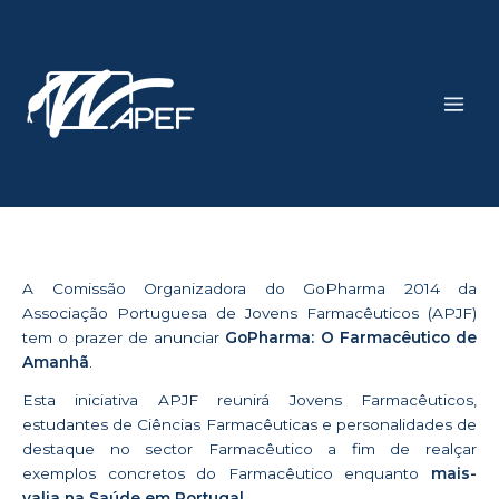
Skip
Main
to
Men
content
A Comissão Organizadora do GoPharma 2014 da
Associação Portuguesa de Jovens Farmacêuticos (APJF)
tem o prazer de anunciar
GoPharma: O Farmacêutico de
Amanhã
.
Esta iniciativa APJF reunirá Jovens Farmacêuticos,
estudantes de Ciências Farmacêuticas e personalidades de
destaque no sector Farmacêutico a fim de realçar
exemplos concretos do Farmacêutico enquanto
mais-
valia na Saúde em Portugal
.