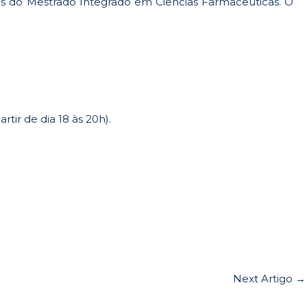
es do Mestrado Integrado em Ciências Farmacêuticas. O
tir de dia 18 às 20h).
Next Artigo
→