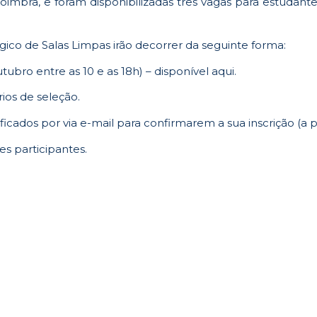
imbra, e foram disponibilizadas três vagas para estudant
gico de Salas Limpas irão decorrer da seguinte forma:
outubro entre as 10 e as 18h) – disponível
aqui
.
ios de seleção.
cados por via e-mail para confirmarem a sua inscrição (a par
es participantes.