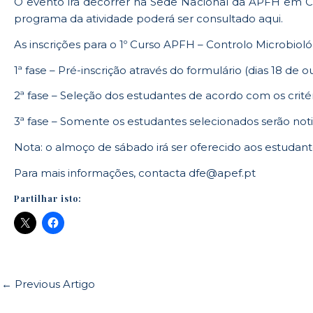
O evento irá decorrer na Sede Nacional da APFH em Co
programa da atividade poderá ser consultado
aqui
.
As inscrições para o 1º Curso APFH – Controlo Microbioló
1ª fase – Pré-inscrição através do formulário (dias 18 de 
2ª fase – Seleção dos estudantes de acordo com os critér
3ª fase – Somente os estudantes selecionados serão notifi
Nota: o almoço de sábado irá ser oferecido aos estudant
Para mais informações, contacta
dfe@apef.pt
Partilhar isto:
←
Previous Artigo