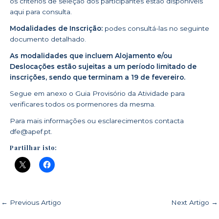
os critérios de seleção dos participantes estão disponíveis
aqui
para consulta.
Modalidades de Inscrição:
podes consultá-las no seguinte
documento
detalhado.
As modalidades que incluem Alojamento e/ou
Deslocações estão sujeitas a um período limitado de
inscrições, sendo que terminam a 19 de fevereiro.
Segue em anexo o
G
uia Provisório da Atividade
para
verificares todos os pormenores da mesma.
Para mais informações ou esclarecimentos contacta
dfe@apef.pt
.
Partilhar isto:
←
Previous Artigo
Next Artigo
→