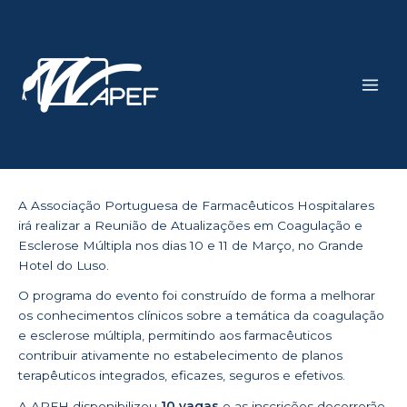
Skip
Main
to
Men
content
A Associação Portuguesa de Farmacêuticos Hospitalares
irá realizar a Reunião de Atualizações em Coagulação e
Esclerose Múltipla nos dias 10 e 11 de Março, no Grande
Hotel do Luso.
O
programa
do evento foi construído de forma a melhorar
os conhecimentos clínicos sobre a temática da coagulação
e esclerose múltipla, permitindo aos farmacêuticos
contribuir ativamente no estabelecimento de planos
terapêuticos integrados, eficazes, seguros e efetivos.
A APFH disponibilizou
10 vagas
e as inscrições decorrerão