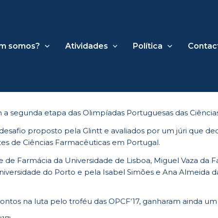
m somos?
Atividades
Política
Contac
 a segunda etapa das Olimpíadas Portuguesas das Ciências
safio proposto pela Glintt e avaliados por um júri que d
es de Ciências Farmacêuticas em Portugal.
e de Farmácia da Universidade de Lisboa, Miguel Vaza da F
 Universidade do Porto e pela Isabel Simões e Ana Almeida
tos na luta pelo troféu das OPCF’17, ganharam ainda um es