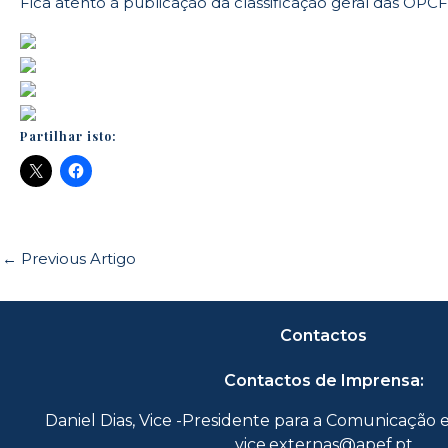
Fica atento à publicação da classificação geral das OPCF’
Partilhar isto:
←
Previous Artigo
Contactos
Contactos de Imprensa:
Daniel Dias, Vice -Presidente para a Comunicação 
vice.externas@apef.pt