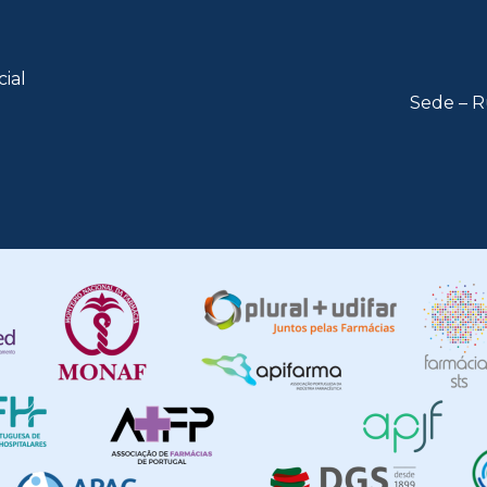
cial
Sede – R