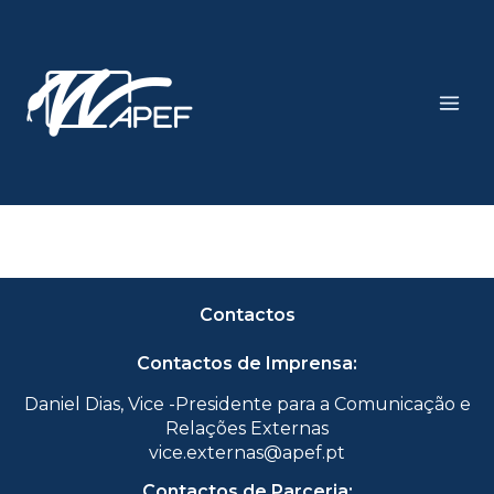
Skip
Main
to
Men
content
Contactos
Contactos de Imprensa:
Daniel Dias, Vice -Presidente para a Comunicação e
Relações Externas
vice.externas@apef.pt
Contactos de Parceria: