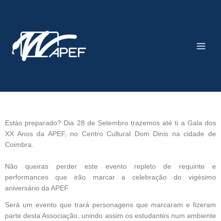
Skip
Main
to
Men
content
Estás preparado? Dia 28 de Setembro trazemos até ti a Gala dos
XX Anos da APEF, no Centro Cultural Dom Dinis na cidade de
Coimbra.
Não queiras perder este evento repleto de requinte e
performances que irão marcar a celebração do vigésimo
aniversário da APEF.
Será um evento que trará personagens que marcaram e fizeram
parte desta Associação, unindo assim os estudantes num ambiente