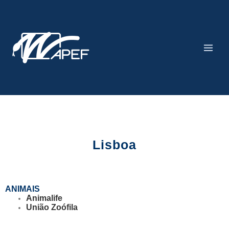
Skip
Main
to
Men
content
Lisboa
ANIMAIS
Animalife
União Zoófila