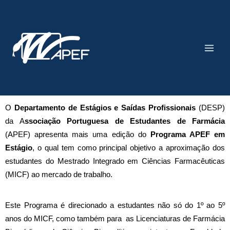
Skip
Main
to
Men
content
O 
Departamento de Está
gios e Saídas Profissionais
 (DESP) 
da A
ssociação Portuguesa de Estudantes de Farmácia
(APEF) apresenta mais uma edição do 
Programa APEF em 
Estágio
, o qual tem como principal objetivo a aproximação dos 
estudantes do Mestrado Integrado em Ciências Farmacêuticas 
(MICF) ao mercado de trabalho.
Este Programa é direcionado a estudantes não só do 1º ao 5º 
anos do MICF, como também para  as Licenciaturas de Farmácia 