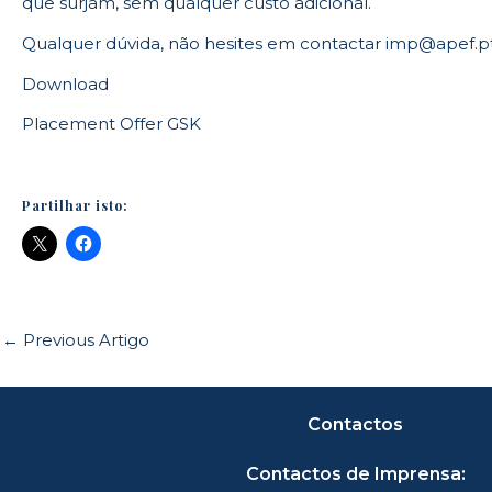
que surjam, sem qualquer custo adicional.
Qualquer dúvida, não hesites em contactar
imp@apef.p
Download
Placement Offer GSK
Partilhar isto:
←
Previous Artigo
Contactos
Contactos de Imprensa: