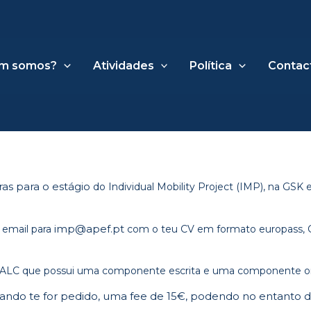
m somos?
Atividades
Política
Contac
as para o estágio
do Individual Mobility Project (IMP), na GSK
imp@apef.pt
 email para
com o teu CV em formato europass, Ca
 o CALC que possui uma componente escrita e uma componente o
quando te for pedido, uma fee de 15€, podendo no entanto d