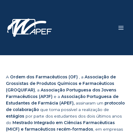
Skip
Main
to
Men
content
A
Ordem dos Farmacêuticos (OF)
, a
Associação de
Grossistas de Produtos Químicos e Farmacêuticos
(GROQUIFAR)
, a
Associação Portuguesa dos Jovens
Farmacêuticos (APJF)
e a
Associação Portuguesa de
Estudantes de Farmácia (APEF),
assinaram um
protocolo
de colaboração
que torna possível a realização de
estágios
por parte dos estudantes dos dois últimos anos
do
Mestrado Integrado em Ciências Farmacêuticas
(MICF) e farmacêuticos recém-formados
, em empresas