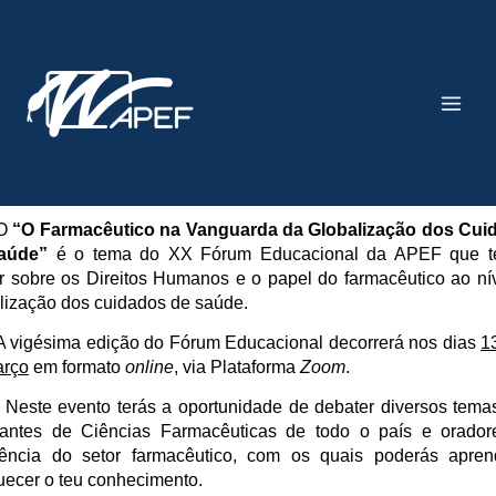
Skip
Main
to
Men
content
O
“O Farmacêutico na Vanguarda da Globalização dos Cui
Saúde”
é o tema do XX Fórum Educacional da APEF que te
tir sobre os Direitos Humanos e o papel do farmacêutico ao ní
lização dos cuidados de saúde.
gésima edição do Fórum Educacional decorrerá nos dias
1
arço
em formato
online
, via Plataforma
Zoom
.
e evento terás a oportunidade de debater diversos tema
dantes de Ciências Farmacêuticas de todo o país e orador
lência do setor farmacêutico, com os quais poderás apren
uecer o teu conhecimento.