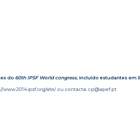
ntes do
60th IPSF World congress
, incluído estudantes em l
//www.2014.ipsf.org/site/
ou contacta:
cp@apef.pt