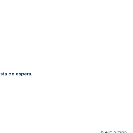
ista de espera.
Next Artigo
→