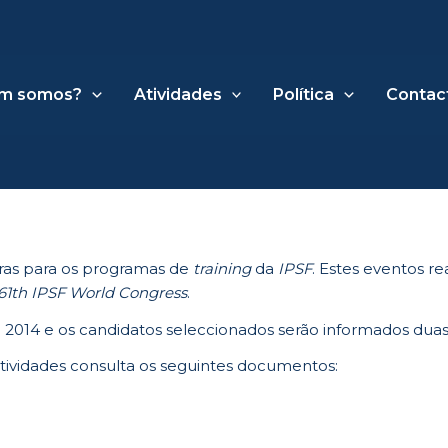
m somos?
Atividades
Política
Contac
ras para os programas de
training
da
IPSF
. Estes eventos re
61th IPSF World Congress
.
e 2014 e os candidatos seleccionados serão informados d
tividades consulta os seguintes documentos: