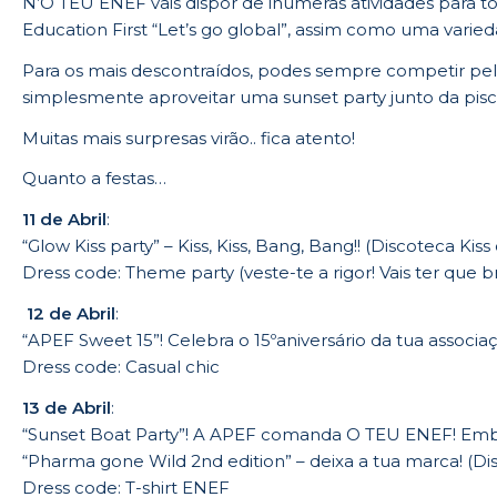
N’O TEU ENEF vais dispor de inúmeras atividades para to
Education First “Let’s go global”, assim como uma varieda
Para os mais descontraídos, podes sempre competir pel
simplesmente aproveitar uma sunset party junto da pisci
Muitas mais surpresas virão.. fica atento!
Quanto a festas…
11 de Abril
:
“Glow Kiss party” – Kiss, Kiss, Bang, Bang!! (Discoteca Kiss
Dress code: Theme party (veste-te a rigor! Vais ter que bri
12 de Abril
:
“APEF Sweet 15”! Celebra o 15ºaniversário da tua associa
Dress code: Casual chic
13 de Abril
:
“Sunset Boat Party”! A APEF comanda O TEU ENEF! Emb
“Pharma gone Wild 2nd edition” –
deixa a tua marca
! (D
Dress code: T-shirt ENEF