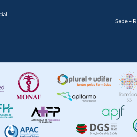
cial
Sede – R