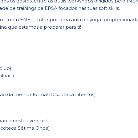
dos os gostos, entre as quais workshops dirigidos pelo INE
de de trainings da EPSA focados nas tuas soft skills.
o troféu ENEF, optar por uma aula de yoga
proporcionad
na que estamos a preparar para ti!
 club)
lhar..)
ção da melhor forma! (Discoteca Libertos)
arca nesta aventura!
iscoteca Sétima Onda)