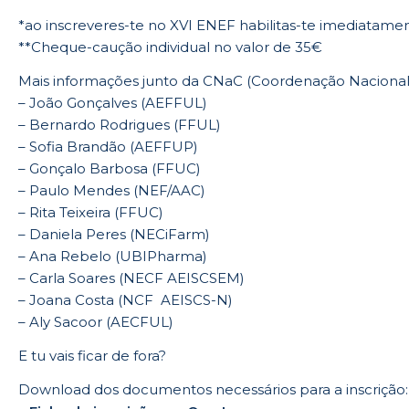
*ao inscreveres-te no XVI ENEF habilitas-te imediatamen
**Cheque-caução individual no valor de 35€
Mais informações junto da CNaC (Coordenação Nacional 
– João Gonçalves (AEFFUL)
– Bernardo Rodrigues (FFUL)
– Sofia Brandão (AEFFUP)
– Gonçalo Barbosa (FFUC)
– Paulo Mendes (NEF/AAC)
– Rita Teixeira (FFUC)
– Daniela Peres (NECiFarm)
– Ana Rebelo (UBIPharma)
– Carla Soares (NECF AEISCSEM)
– Joana Costa (NCF AEISCS-N)
– Aly Sacoor (AECFUL)
E tu vais ficar de fora?
Download dos documentos necessários para a inscrição: