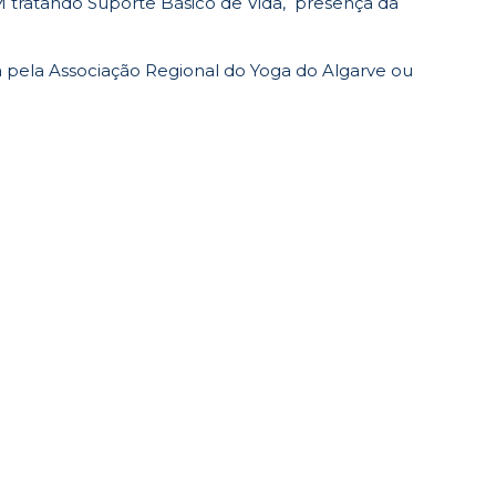
M tratando Suporte Básico de Vida,
presença da
a pela
Associação Regional do Yoga do Algarve
ou