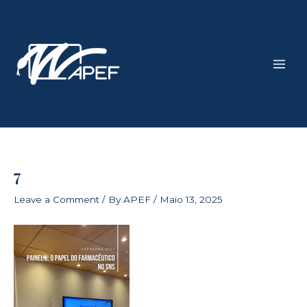
Skip
Main
to
Men
content
7
Leave a Comment
/ By
APEF
/
Maio 13, 2025