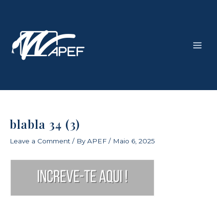
Skip
Main
to
Men
content
blabla 34 (3)
Leave a Comment
/ By
APEF
/
Maio 6, 2025