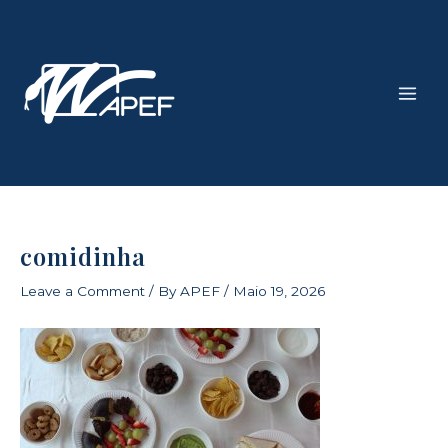
Skip
Main
to
Men
content
comidinha
Leave a Comment
/ By
APEF
/
Maio 19, 2026