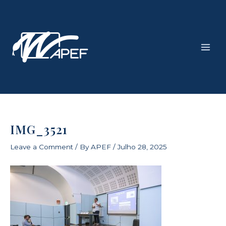
Skip
Main
to
Men
content
IMG_3521
Leave a Comment
/ By
APEF
/
Julho 28, 2025