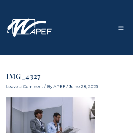
Skip
Main
to
Men
content
IMG_4327
Leave a Comment
/ By
APEF
/
Julho 28, 2025