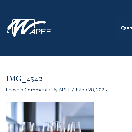
Skip
to
content
Que
IMG_4542
Leave a Comment
/ By
APEF
/
Julho 28, 2025