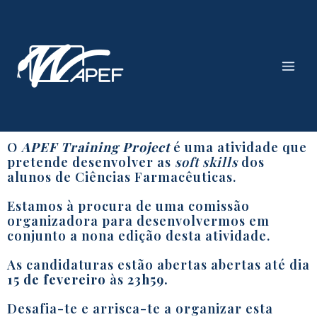
Skip
Main
to
Men
content
O
APEF Training Project
é uma atividade que
pretende desenvolver as
soft skills
dos
alunos de Ciências Farmacêuticas.
Estamos à procura de uma comissão
organizadora para desenvolvermos em
conjunto a nona edição desta atividade.
As candidaturas estão abertas abertas até dia
15 de fevereiro
às
23h59.
Desafia-te e arrisca-te a organizar esta