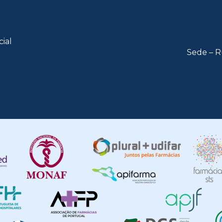
cial
Sede – R